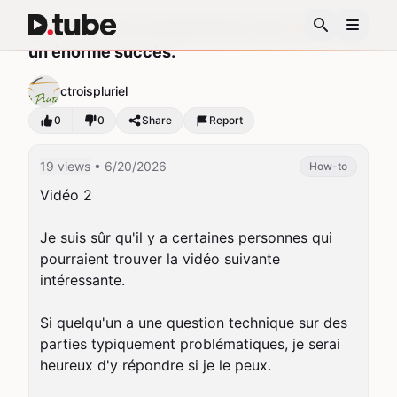
Ce n'est pas le résultat final, mais c'est déjà
un énorme succès.
ctroispluriel
0
0
Share
Report
19 views
• 6/20/2026
How-to
Vidéo 2

Je suis sûr qu'il y a certaines personnes qui 
pourraient trouver la vidéo suivante 
intéressante.

Si quelqu'un a une question technique sur des 
parties typiquement problématiques, je serai 
heureux d'y répondre si je le peux.
