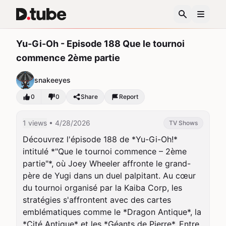
Yu-Gi-Oh - Episode 188 Que le tournoi
commence 2ème partie
snakeeyes
0
0
Share
Report
1 views
• 4/28/2026
TV Shows
Découvrez l'épisode 188 de *Yu-Gi-Oh!* 
intitulé *"Que le tournoi commence – 2ème 
partie"*, où Joey Wheeler affronte le grand-
père de Yugi dans un duel palpitant. Au cœur 
du tournoi organisé par la Kaiba Corp, les 
stratégies s'affrontent avec des cartes 
emblématiques comme le *Dragon Antique*, la 
*Cité Antique* et les *Géants de Pierre*. Entre 