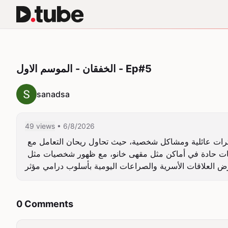
الخفقان - الموسم الاول - Ep#5
sanadsa
49 views
• 6/8/2026
الحلقة الخامسة من مسلسل "الخفقان" الموسم الأول، تتناول أحداثًا عائلية مشوقة بين ريحان ومريم وهوليا. تدور الأحداث حول توترات عائلية ومشاكل شخصية، حيث تحاول ريحان التعامل مع 
مشاعرها وموقفها من مريم، بينما تسعى هوليا لحل أزمة سكنية عبر شراء منزل جديد. تشمل المشاهد لقاءات عاطفية ومواجهات حادة في أماكن مثل مقهى خانو، مع ظهور شخصيات مثل 
0 Comments