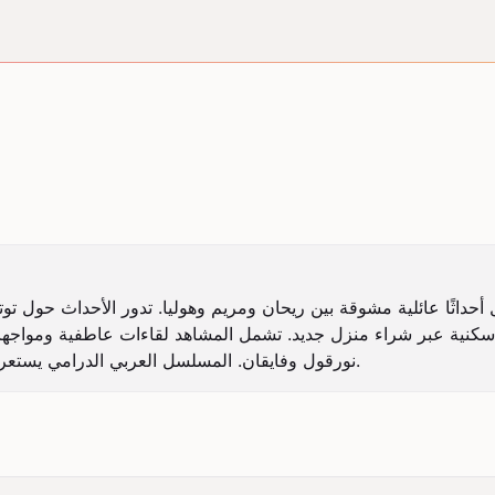
نورقول وفايقان. المسلسل العربي الدرامي يستعرض العلاقات الأسرية والصراعات اليومية بأسلوب درامي مؤثر.