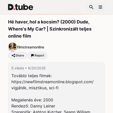
Hé haver, hol a kocsim? (2000) Dude,
Where's My Car? | Szinkronizált teljes
online film
filmstreamonline
Share
Report
5 views
• 6/20/2026
További teljes filmek: 
https://newfilmstreamonline.blogspot.com/

vígjáték, misztikus, sci-fi

Megjelenés éve: 2000

Rendező: Danny Leiner

Szereplők: Ashton Kutcher, Seann William 