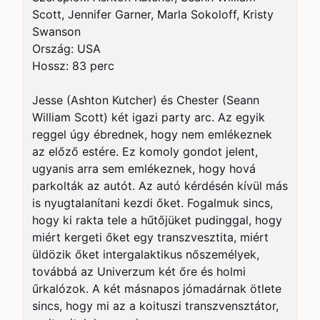
Scott, Jennifer Garner, Marla Sokoloff, Kristy 
Swanson

Ország: USA

Hossz: 83 perc

Jesse (Ashton Kutcher) és Chester (Seann 
William Scott) két igazi party arc. Az egyik 
reggel úgy ébrednek, hogy nem emlékeznek 
az előző estére. Ez komoly gondot jelent, 
ugyanis arra sem emlékeznek, hogy hová 
parkolták az autót. Az autó kérdésén kívül más 
is nyugtalanítani kezdi őket. Fogalmuk sincs, 
hogy ki rakta tele a hűtőjüket pudinggal, hogy 
miért kergeti őket egy transzvesztita, miért 
üldözik őket intergalaktikus nőszemélyek, 
továbbá az Univerzum két őre és holmi 
űrkalózok. A két másnapos jómadárnak ötlete 
sincs, hogy mi az a koituszi transzvensztátor, 