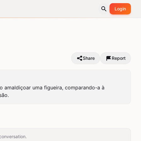
Login
Share
Report
 ao amaldiçoar uma figueira, comparando-a à 
são.
conversation.