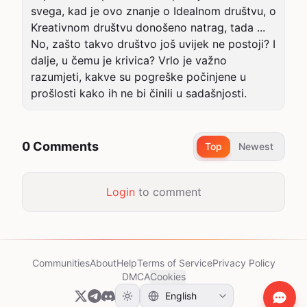
svega, kad je ovo znanje o Idealnom društvu, o 
Kreativnom društvu donošeno natrag, tada ... 
No, zašto takvo društvo još uvijek ne postoji? I 
dalje, u čemu je krivica? Vrlo je važno 
razumjeti, kakve su pogreške počinjene u 
prošlosti kako ih ne bi činili u sadašnjosti.
0 Comments
Top
Newest
Login
to comment
Communities
About
Help
Terms of Service
Privacy Policy
DMCA
Cookies