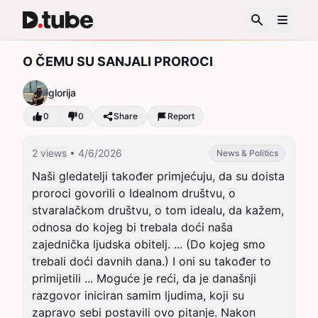
O ČEMU SU SANJALI PROROCI
glorija
0
0
Share
Report
2 views
• 4/6/2026
News & Politics
Naši gledatelji također primjećuju, da su doista 
proroci govorili o Idealnom društvu, o 
stvaralačkom društvu, o tom idealu, da kažem, 
odnosa do kojeg bi trebala doći naša 
zajednička ljudska obitelj. ... (Do kojeg smo 
trebali doći davnih dana.) I oni su također to 
primijetili ... Moguće je reći, da je današnji 
razgovor iniciran samim ljudima, koji su 
zapravo sebi postavili ovo pitanje. Nakon 