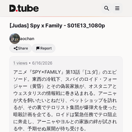
[Judas] Spy x Family - S01E13_1080p
aochan
Share
Report
1 views
• 6/16/2026
アニメ『SPY×FAMILY』第13話「[ユダ]」のエピ
ソード。東西の冷戦下、スパイのロイド・フォー
ジャー（黄昏）とその偽装家族が、オスタニアと
ウェスタリスの情報戦に巻き込まれる。アーニャ
が犬を飼いたいとねだり、ペットショップを訪れ
るが、その裏でテロリスト集団が爆弾犬を使った
暗殺計画を企てる。ロイドは緊急任務でテロ阻止
に奔走し、アーニャやヨルとの家族の絆が試され
る中、予期せぬ展開が待ち受ける。