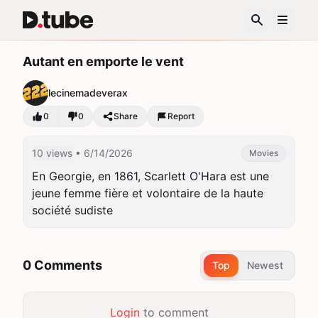
Autant en emporte le vent
lecinemadeverax
0
0
Share
Report
10 views
• 6/14/2026
Movies
En Georgie, en 1861, Scarlett O'Hara est une 
jeune femme fière et volontaire de la haute 
société sudiste
0 Comments
Top
Newest
Login
to comment