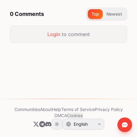
0 Comments
Top
Newest
Login
to comment
Communities
About
Help
Terms of Service
Privacy Policy
DMCA
Cookies