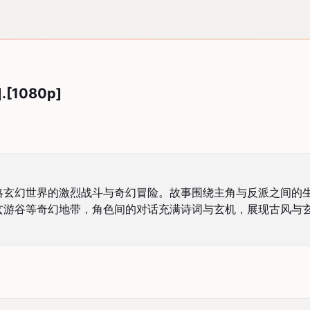
].[1080p]
略玄幻世界的激烈战斗与奇幻冒险。故事围绕主角与反派之间的
庄、玄游谷等奇幻地带，角色间的对话充满诗词与玄机，展现古风