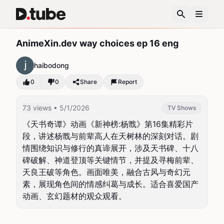
AnimeXin.dev way choices ep 16 eng
haibodong
0
0
Share
Report
73 views
• 5/1/2026
TV Shows
《天书奇谭》动画《新神榜:杨戬》第16集精彩片
段，讲述杨戬与前辈高人在天树林的深刻对话。剧
情围绕知识与修行的真谛展开，涉及天书碑、十八
碑破解、神道登顶等关键情节，并提及寻梅前辈、
天良王破等角色。画面唯美，融合古风与奇幻元
素，展现角色间的情感纠葛与成长。适合喜爱国产
动画、玄幻题材的观众观看。