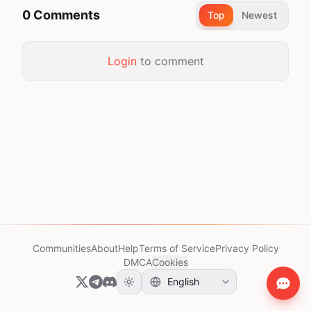
0 Comments
Top
Newest
Login
to comment
Communities
About
Help
Terms of Service
Privacy Policy
DMCA
Cookies