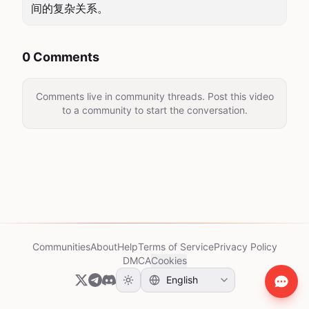
间的复杂关系。
0 Comments
Comments live in community threads. Post this video
to a community to start the conversation.
Communities
About
Help
Terms of Service
Privacy Policy
DMCA
Cookies