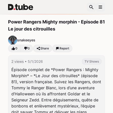
Power Rangers Mighty morphin - Episode 81
Le jour des citrouilles
snakeeyes
0
0
Share
Report
2 views
• 5/1/2026
TV Shows
Épisode complet de *Power Rangers : Mighty 
Morphin* – *Le Jour des citrouilles* (épisode 
81), version française. Suivez les Rangers, dont 
Tommy le Ranger Blanc, lors d’une aventure 
d’Halloween où ils affrontent Goldar et le 
Seigneur Zedd. Entre déguisements, quête de 
bonbons et enlèvement mystérieux, l’équipe 
doit sauver Tommy et déjouer les plans 