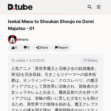
Isekai Maou to Shoukan Shoujo no Dorei
Majutsu - 01
elmanu
0
0
Share
Report
10 views
• 5/3/2026
TV Shows
人気アニメ「異世界魔王と召喚少女の奴隷魔術」
第1話を完全収録。引きこもりゲーマーの坂本拓
磨は、オンラインゲーム「クロスレベリ」の魔王
ディアブロとして異世界に召喚され、冒険者の少
女シェラやレムと出会う。魔術反射の力を持つデ
ィアブロは、首輪の呪いに苦しむ少女たちを助け
るため、異世界での冒険を始める。魔王クレブス
クルムの魂を宿す謎や、魔術師協会のセレスティ