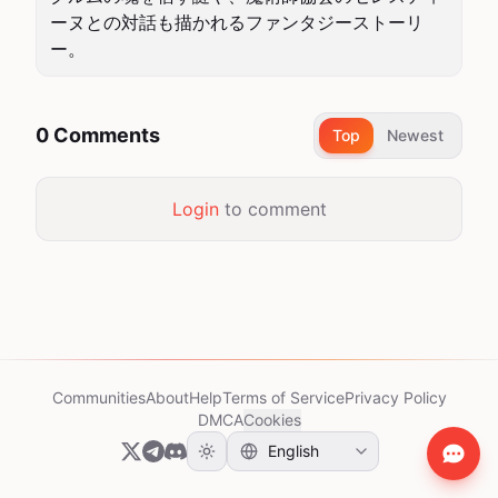
ーヌとの対話も描かれるファンタジーストーリ
ー。
0 Comments
Top
Newest
Login
to comment
Communities
About
Help
Terms of Service
Privacy Policy
DMCA
Cookies