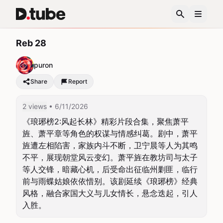
Reb 28
puron
Share
Report
2 views
• 6/11/2026
《琅琊榜2:风起长林》精彩片段合集，聚焦萧平
旌、萧平章等角色的权谋与情感纠葛。剧中，萧平
旌遭左相陷害，家族内斗不断，卫宁晨等人为其鸣
不平，展现朝堂风云变幻。萧平旌在教坊司与太子
等人交锋，暗藏心机，后受命出征临州剿匪，临行
前与雨蝶姑娘依依惜别。该剧延续《琅琊榜》经典
风格，融合家国大义与儿女情长，悬念迭起，引人
入胜。