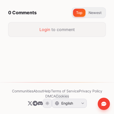
0 Comments
Top
Newest
Login
to comment
Communities
About
Help
Terms of Service
Privacy Policy
DMCA
Cookies