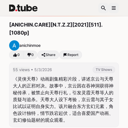
[ANICHIN.CARE][N.T.Z.Z][2021][511].
[1080p]
anichinmoe
0
0
Share
Report
55 views
• 5/3/2026
TV Shows
《灵侠天尊》动画剧集精彩片段，讲述京云与天尊
大人的正邪对决。故事中，京云因在吞神洞获得神
秘传承，被禁止向天尊行礼，引发灵霞天尊等人的
质疑与追杀。天尊大人设下考验，京云需与其子女
比试以证明自身实力。该片融合东方玄幻元素，角
色设计独特，情节跌宕起伏，适合喜爱国产动画、
玄幻修仙题材的观众观看。