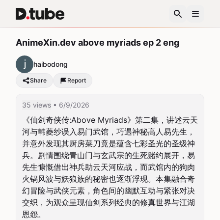
AnimeXin.dev above myriads ep 2 eng
haibodong
Share
Report
35 views
• 6/9/2026
《仙剑奇侠传:Above Myriads》第二集，讲述云天
河与韩菱纱误入易门武馆，巧遇神秘高人易先生，
并意外发现其厨房菜刀竟是蕴含七彩圣光的圣级神
兵。剧情围绕青山门与玄武宗的生死赌约展开，易
先生慷慨借出神兵助云天河应战，而武馆内的狗肉
火锅风波与妖狼族的秘密也逐渐浮现。本集融合奇
幻冒险与武侠元素，角色间的幽默互动与紧张对决
交织，为观众呈现仙剑系列经典的修真世界与江湖
恩怨。