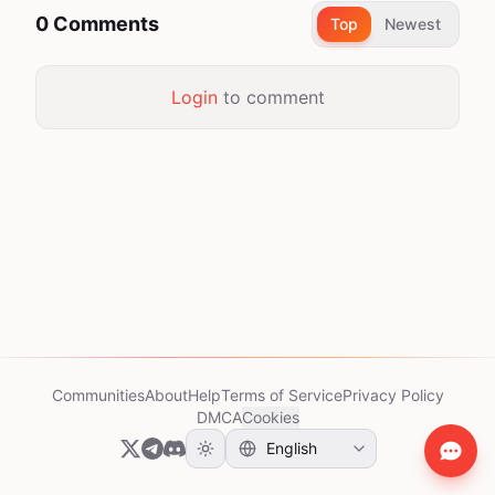
0 Comments
Top
Newest
Login
to comment
Communities
About
Help
Terms of Service
Privacy Policy
DMCA
Cookies