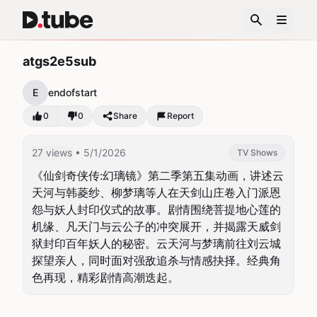
atgs2e5sub
E
endofstart
0
0
Share
Report
27 views
• 5/1/2026
TV Shows
《仙剑奇侠传:幻璃镜》第二季第五集动画，讲述云
天河与韩菱纱、柳梦璃等人在天剑山庄卷入门派恩
怨与妖人封印仪式的故事。剧情围绕菩提地心莲的
机缘、凡天门与云公子的冲突展开，并揭露天威剑
狱封印百年妖人的秘密。云天河与梦璃前往刘云城
探望亲人，同时面对强敌追杀与情感抉择。经典角
色再现，精彩剧情高潮迭起。