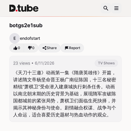
botgs2e1sub
E
endofstart
0
0
Share
Report
23 views
• 6/11/2026
TV Shows
《天刀十三邀》动画第一集《隋唐英雄传》开篇，
讲述隋文帝杨坚命晋王杨广南征陈国，十三名秘密
精锐“萧棋卫”受命潜入建康城执行刺杀任务。动画
以南北朝末期的历史背景为基础，展现隋军攻破陈
国都城前的紧张局势，萧棋卫们面临生死抉择，并
揭示其神秘身份与使命。剧情融合权谋、战争与个
人命运，适合喜爱历史题材与热血动作的观众。