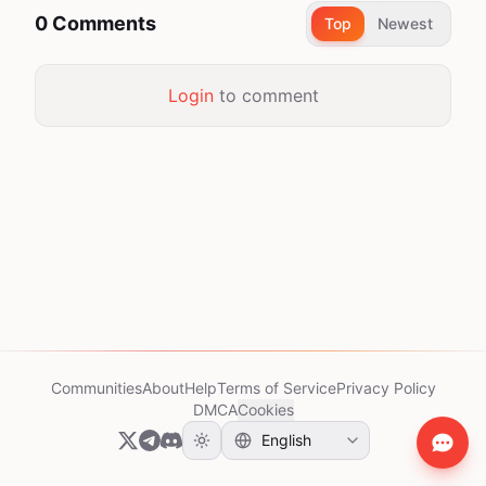
0 Comments
Top
Newest
Login
to comment
Communities
About
Help
Terms of Service
Privacy Policy
DMCA
Cookies