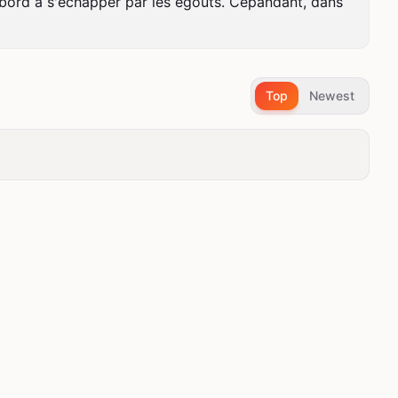
abord à s'échapper par les égouts. Cepandant, dans 
Top
Newest