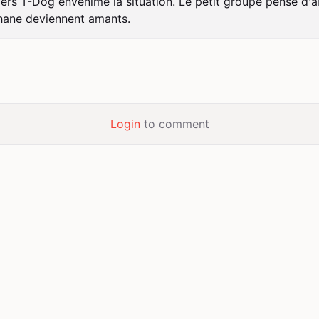
vers T-Dog envenime la situation. Le petit groupe pense d'
 Shane deviennent amants.
Login
to comment