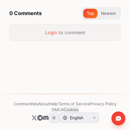
0 Comments
Top
Newest
Login
to comment
Communities
About
Help
Terms of Service
Privacy Policy
DMCA
Cookies