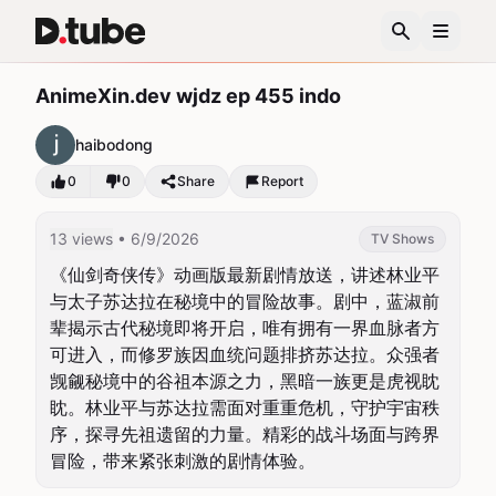
AnimeXin.dev wjdz ep 455 indo
haibodong
0
0
Share
Report
13 views
• 6/9/2026
TV Shows
《仙剑奇侠传》动画版最新剧情放送，讲述林业平
与太子苏达拉在秘境中的冒险故事。剧中，蓝淑前
辈揭示古代秘境即将开启，唯有拥有一界血脉者方
可进入，而修罗族因血统问题排挤苏达拉。众强者
觊觎秘境中的谷祖本源之力，黑暗一族更是虎视眈
眈。林业平与苏达拉需面对重重危机，守护宇宙秩
序，探寻先祖遗留的力量。精彩的战斗场面与跨界
冒险，带来紧张刺激的剧情体验。