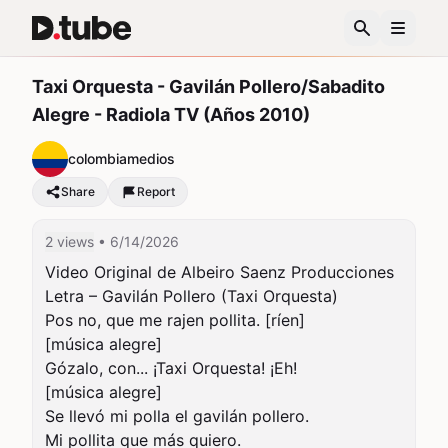
Taxi Orquesta - Gavilán Pollero/Sabadito
Alegre - Radiola TV (Años 2010)
colombiamedios
Share
Report
2 views
• 6/14/2026
Video Original de Albeiro Saenz Producciones 

Letra – Gavilán Pollero (Taxi Orquesta)

Pos no, que me rajen pollita. [ríen] 

[música alegre] 

Gózalo, con... ¡Taxi Orquesta! ¡Eh! 

[música alegre] 

Se llevó mi polla el gavilán pollero. 

Mi pollita que más quiero. 
