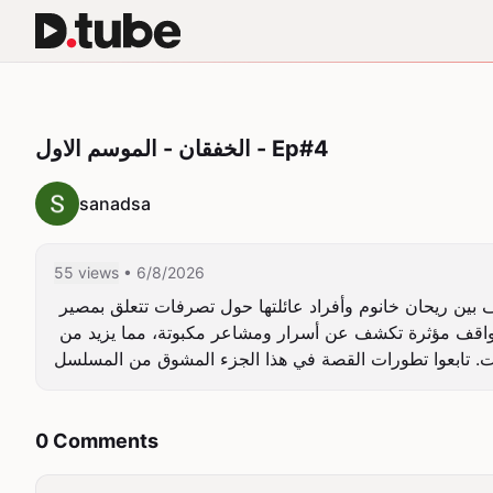
الخفقان - الموسم الاول - Ep#4
sanadsa
55 views
• 6/8/2026
الحلقة الرابعة من مسلسل الخفقان الموسم الأول، دراما عائلية عربية تتناول الصراعات الأسرية والعاطفية. تتعمق الحلقة في خلاف بين ريحان خانوم وأفراد عائلتها حول تصرفات تتعلق بمصير 
ابنة أختها ماليكة بعد وفاتها، مع ظهور توترات حول المال والعلاقات الشخصية. تجمع المشاهد بين لحظات درامية في المنزل ومواقف مؤثرة تكشف عن أسرار ومشاعر مكبوتة، مما يزيد من 
0 Comments