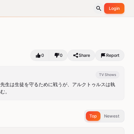
Login
0
0
Share
Report
TV Shows
ド先生は生徒を守るために戦うが、アルクトゥルスは執
挑む。
Top
Newest