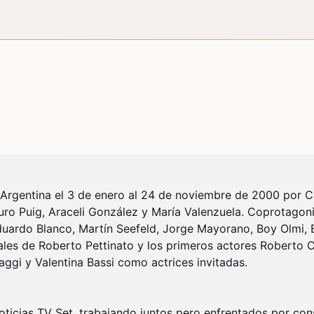
n Argentina el 3 de enero al 24 de noviembre de 2000 por Ca
uro Puig, Araceli González y María Valenzuela. Coprotagon
ardo Blanco, Martín Seefeld, Jorge Mayorano, Boy Olmi, Est
ales de Roberto Pettinato y los primeros actores Roberto Ca
ggi y Valentina Bassi como actrices invitadas.

noticias TV Set, trabajando juntos pero enfrentados por conse