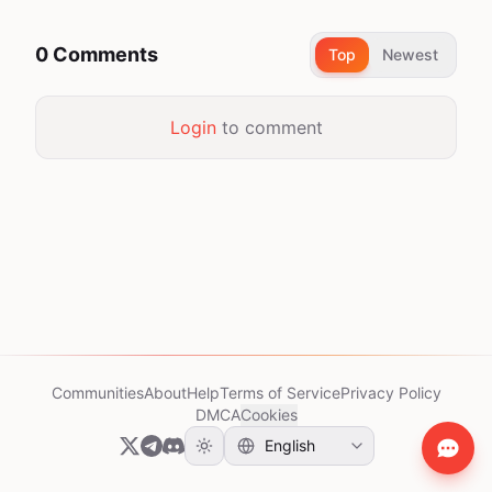
0 Comments
Top
Newest
Login
to comment
Communities
About
Help
Terms of Service
Privacy Policy
DMCA
Cookies