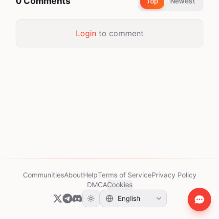
0 Comments
Top
Newest
Login
to comment
Communities
About
Help
Terms of Service
Privacy Policy
DMCA
Cookies