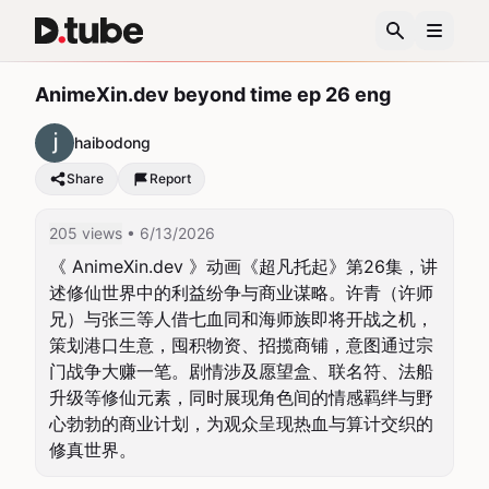
AnimeXin.dev beyond time ep 26 eng
haibodong
Share
Report
205 views
• 6/13/2026
《 AnimeXin.dev 》动画《超凡托起》第26集，讲
述修仙世界中的利益纷争与商业谋略。许青（许师
兄）与张三等人借七血同和海师族即将开战之机，
策划港口生意，囤积物资、招揽商铺，意图通过宗
门战争大赚一笔。剧情涉及愿望盒、联名符、法船
升级等修仙元素，同时展现角色间的情感羁绊与野
心勃勃的商业计划，为观众呈现热血与算计交织的
修真世界。