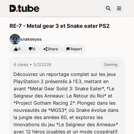
RE-7 - Metal gear 3 et Snake eater PS2
snakeeyes
0
0
Share
Report
4 views
• 5/2/2026
Gaming
Découvrez un reportage complet sur les jeux 
PlayStation 2 présentés à l'E3, mettant en 
avant *Metal Gear Solid 3: Snake Eater*, *Le 
Seigneur des Anneaux: Le Retour du Roi* et 
*Project Gotham Racing 2*. Plongez dans les 
nouveautés de *MGS3*, où Snake évolue dans 
la jungle des années 60, et explorez les 
innovations du jeu *Le Seigneur des Anneaux* 
avec 12 héros jouables et un mode coopératif. 