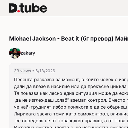
Michael Jackson - Beat it (бг превод) М
zakary
33 views
• 6/18/2026
Песента разказва за момент, в който човек е из
дали да влезе в насилие или да прекъсне цикъла 
Тя показва как лесно една ситуация може да еска
 да не изглеждаш „слаб“ вземат контрол. Вместо това се поставя акцент върху осъзнаването, 

че най-трудният избор понякога е да се обърнеш 
Лириката засяга теми като самоконтрол, влияние
 се определя не от това какво правиш, а от това какво успяваш да не направиш.

В крайна сметка идеята е, че истинската смелост 