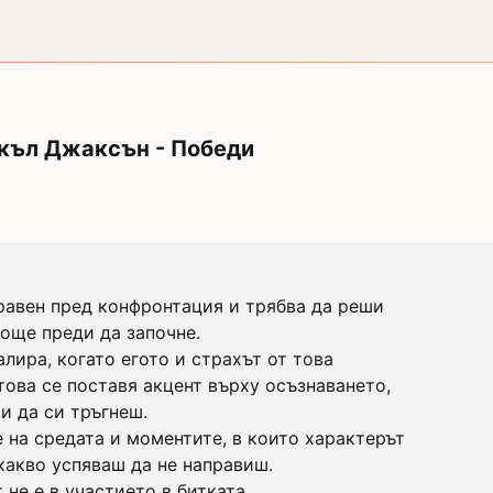
айкъл Джаксън - Победи
правен пред конфронтация и трябва да реши

още преди да започне.

лира, когато егото и страхът от това

и да си тръгнеш.

 на средата и моментите, в които характерът

не е в участието в битката, 
