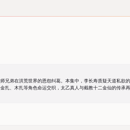
与师兄弟在洪荒世界的恩怨纠葛。本集中，李长寿质疑天道私欲
，金扎、木扎等角色命运交织，太乙真人与截教十二金仙的传承