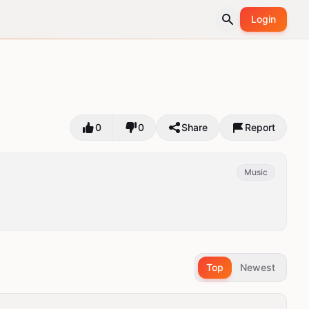
Login
0
0
Share
Report
Music
Top
Newest