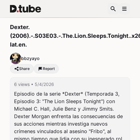
Dexter.
(2006).-.S03E03.-.The.Lion.Sleeps.Tonight..x
lat.en.
bbzyayo
Share
Report
6 views
• 5/4/2026
Episodio de la serie *Dexter* (Temporada 3, 
Episodio 3: "The Lion Sleeps Tonight") con 
Michael C. Hall, Julie Benz y Jimmy Smits. 
Dexter Morgan enfrenta las consecuencias de 
sus acciones mientras investiga nuevos 
crímenes vinculados al asesino "Fribo", al 
mismo tiempo que lidia con su inesperado rol 