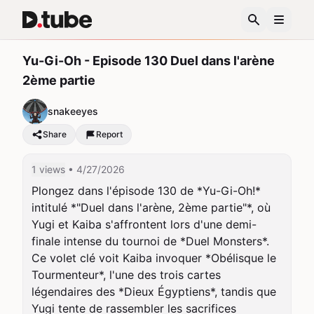
Yu-Gi-Oh - Episode 130 Duel dans l'arène
2ème partie
snakeeyes
Share
Report
1 views
• 4/27/2026
Plongez dans l'épisode 130 de *Yu-Gi-Oh!* 
intitulé *"Duel dans l'arène, 2ème partie"*, où 
Yugi et Kaiba s'affrontent lors d'une demi-
finale intense du tournoi de *Duel Monsters*. 
Ce volet clé voit Kaiba invoquer *Obélisque le 
Tourmenteur*, l'une des trois cartes 
légendaires des *Dieux Égyptiens*, tandis que 
Yugi tente de rassembler les sacrifices 