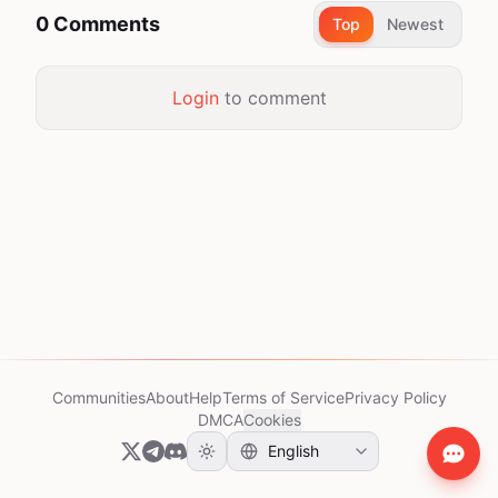
0 Comments
Top
Newest
Login
to comment
Communities
About
Help
Terms of Service
Privacy Policy
DMCA
Cookies