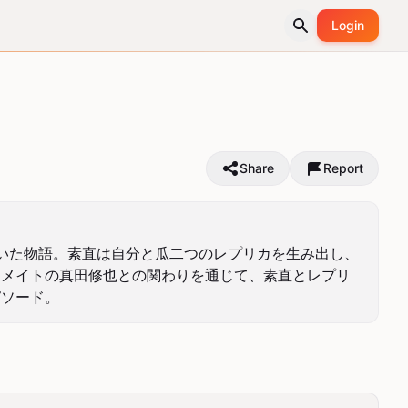
Login
Share
Report
描いた物語。素直は自分と瓜二つのレプリカを生み出し、
スメイトの真田修也との関わりを通じて、素直とレプリ
ピソード。