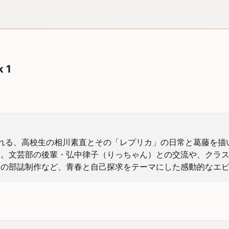
k 1
描かれる、高校生の相川素直とその「レプリカ」の日常と葛藤を
む。文芸部の後輩・弘中律子（りっちゃん）との交流や、クラ
祭の部誌制作など、青春と自己探求をテーマにした感動的なエ