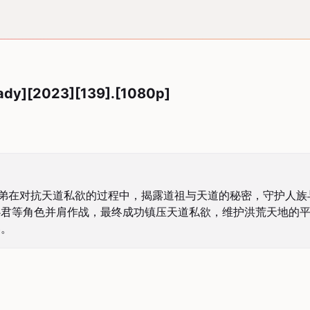
eady][2023][139].[1080p]
师弟在对抗天道私欲的过程中，揭露道祖与天道的秘密，守护人
心君等角色并肩作战，最终成功镇压天道私欲，维护洪荒天地的
容。