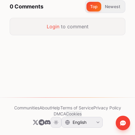
0 Comments
Top
Newest
Login
to comment
Communities
About
Help
Terms of Service
Privacy Policy
DMCA
Cookies