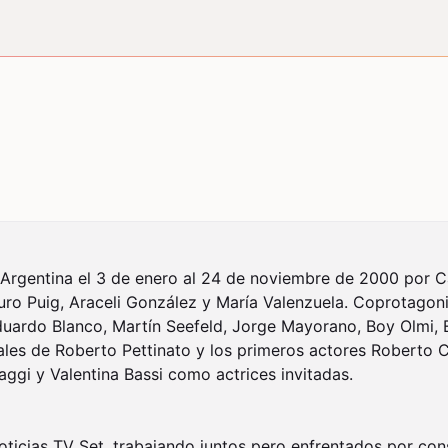
n Argentina el 3 de enero al 24 de noviembre de 2000 por Ca
uro Puig, Araceli González y María Valenzuela. Coprotagon
ardo Blanco, Martín Seefeld, Jorge Mayorano, Boy Olmi, Est
ales de Roberto Pettinato y los primeros actores Roberto Ca
ggi y Valentina Bassi como actrices invitadas.

noticias TV Set, trabajando juntos pero enfrentados por conse