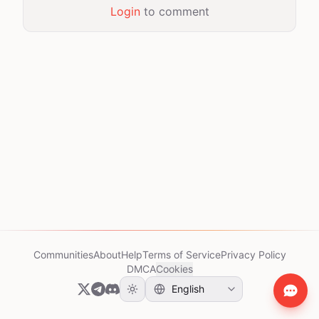
Login
to comment
Communities
About
Help
Terms of Service
Privacy Policy
DMCA
Cookies