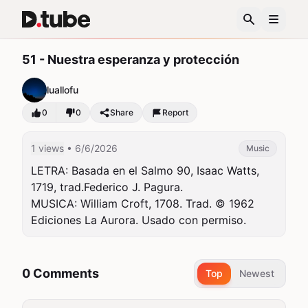
51 - Nuestra esperanza y protección
luallofu
0
0
Share
Report
1 views
• 6/6/2026
Music
LETRA: Basada en el Salmo 90, Isaac Watts, 
1719, trad.Federico J. Pagura.

MUSICA: William Croft, 1708. Trad. © 1962 
Ediciones La Aurora. Usado con permiso.
0 Comments
Top
Newest