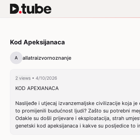
Kod Apeksijanaca
allatraizvornoznanje
A
2 views
• 4/10/2026
KOD APEXIANACA

Naslijeđe i utjecaj izvanzemaljske civilizacije koja je
to promijenili budućnost ljudi? Zašto su potrebni meg
Odakle su došli prijevare i eksploatacija, strah umje
genetski kod apeksijanaca i kakve su posljedice to im