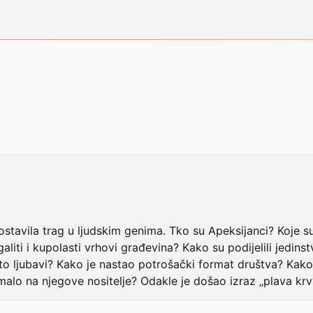
 ostavila trag u ljudskim genima. Tko su Apeksijanci? Koje su
aliti i kupolasti vrhovi građevina? Kako su podijelili jedin
sto ljubavi? Kako je nastao potrošački format društva? Kako
alo na njegove nositelje? Odakle je došao izraz „plava krv“?