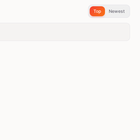
Top
Newest