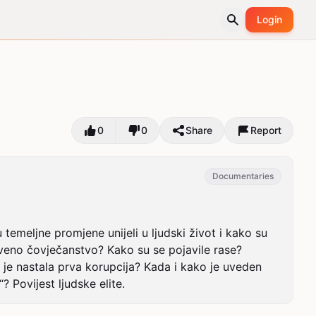
Login
0
0
Share
Report
Documentaries
 temeljne promjene unijeli u ljudski život i kako su 
stveno čovječanstvo? Kako su se pojavile rase? 
 je nastala prva korupcija? Kada i kako je uveden 
 Povijest ljudske elite.