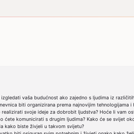
e izgledati vaša budućnost ako zajedno s ljudima iz različiti
dnevnica biti organizirana prema najnovijim tehnologijama i 
a te realizirati svoje ideje za dobrobit ljudstva? Hoće li va
ako ćete komunicirati s drugim ljudima? Kako će se svijet oko
a kako biste živjeli u takvom svijetu? 

vatko biti osiguran svim potrebnim i živjeti onako kako želi