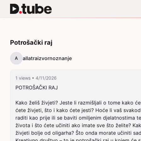
Potrošački raj
allatraizvornoznanje
A
1 views
• 4/11/2026
POTROŠAČKI RAJ

Kako želiš živjeti? Jeste li razmišljali o tome kako ć
ćete živjeti, što i kako ćete jesti? Hoće li vaš svako
raditi kao prije ili se baviti omiljenim djelatnostim
života i što ćete učiniti ako imate sve što želite? K
živjeti bolje od oligarha? Što onda morate učiniti sad
Kreativno društvo – to je potrošački raj u kojem će s