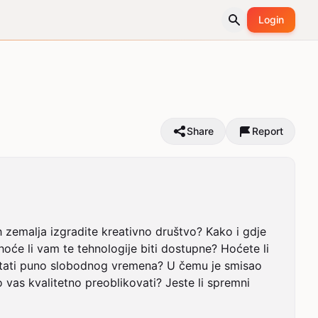
Login
Share
Report
h zemalja izgradite kreativno društvo? Kako i gdje 
hoće li vam te tehnologije biti dostupne? Hoćete li 
m ostati puno slobodnog vremena? U čemu je smisao 
 vas kvalitetno preoblikovati? Jeste li spremni 
.