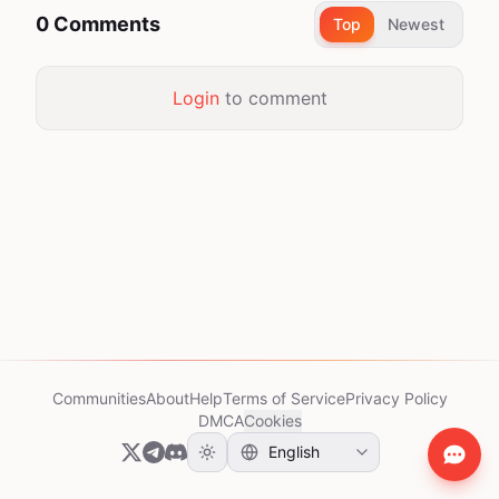
0 Comments
Top
Newest
Login
to comment
Communities
About
Help
Terms of Service
Privacy Policy
DMCA
Cookies