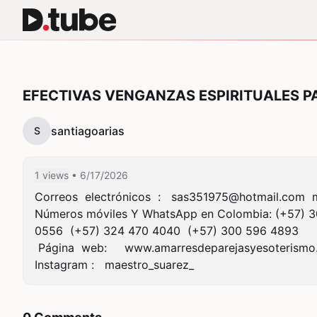
EFECTIVAS VENGANZAS ESPIRITUALES P
santiagoarias
S
1 views
• 6/17/2026
Correos  electrónicos  :   
sas351975@hotmail.com
Números móviles Y WhatsApp en Colombia: (+57) 30
0556  (+57) 324 470 4040  (+57) 300 596 4893

 Página  web:     www.amarresdeparejasyesoterismo.com
