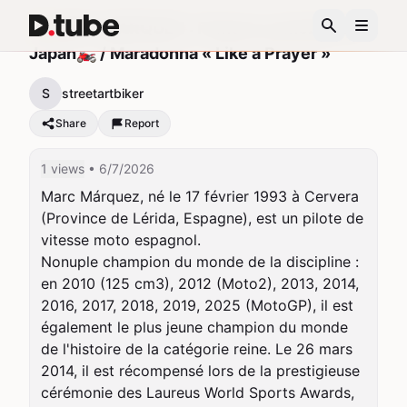
🏆MARC MARQUEZ : Famous comeback in
Japan🏍️ / Maradonna « Like a Prayer »
S
streetartbiker
Share
Report
1 views
• 6/7/2026
Marc Márquez, né le 17 février 1993 à Cervera 
(Province de Lérida, Espagne), est un pilote de 
vitesse moto espagnol.

Nonuple champion du monde de la discipline : 
en 2010 (125 cm3), 2012 (Moto2), 2013, 2014, 
2016, 2017, 2018, 2019, 2025 (MotoGP), il est 
également le plus jeune champion du monde 
de l'histoire de la catégorie reine. Le 26 mars 
2014, il est récompensé lors de la prestigieuse 
cérémonie des Laureus World Sports Awards, 