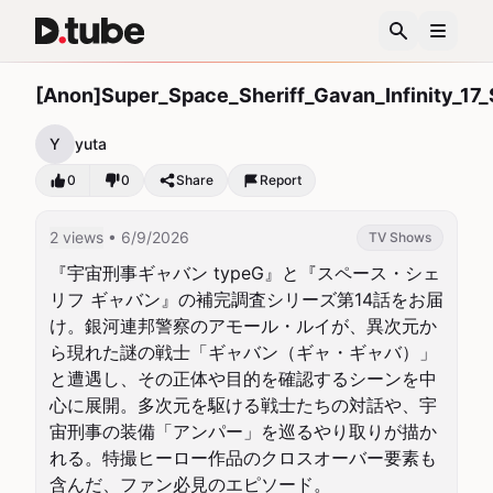
[Anon]Super_Space_Sheriff_Gavan_Infinity_17
Y
yuta
0
0
Share
Report
2 views
• 6/9/2026
TV Shows
『宇宙刑事ギャバン typeG』と『スペース・シェ
リフ ギャバン』の補完調査シリーズ第14話をお届
け。銀河連邦警察のアモール・ルイが、異次元か
ら現れた謎の戦士「ギャバン（ギャ・ギャバ）」
と遭遇し、その正体や目的を確認するシーンを中
心に展開。多次元を駆ける戦士たちの対話や、宇
宙刑事の装備「アンパー」を巡るやり取りが描か
れる。特撮ヒーロー作品のクロスオーバー要素も
含んだ、ファン必見のエピソード。