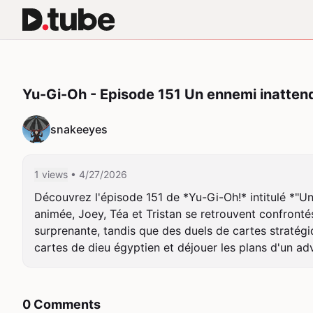
Yu-Gi-Oh - Episode 151 Un ennemi inatten
snakeeyes
1 views
• 4/27/2026
Découvrez l'épisode 151 de *Yu-Gi-Oh!* intitulé *"Un
animée, Joey, Téa et Tristan se retrouvent confronté
surprenante, tandis que des duels de cartes stratégi
cartes de dieu égyptien et déjouer les plans d'un ad
0 Comments