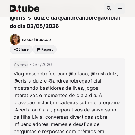
Stories da @bifaoo, @kush.dulz ,
@cris_s_dulz e da @andreanobregaoficial
do dia 03/05/2026
massahirosccp
Share
Report
7 views
• 5/4/2026
Vlog descontraído com @bifaoo, @kush.dulz, 
@cris_s_dulz e @andreanobregaoficial 
mostrando bastidores de lives, jogos 
interativos e momentos do dia a dia. A 
gravação inclui brincadeiras sobre o programa 
"Acerta ou Caia", preparativos de aniversário 
da filha Lívia, conversas divertidas sobre 
influenciadores, memes e desafios de 
perguntas e respostas com prêmios em 