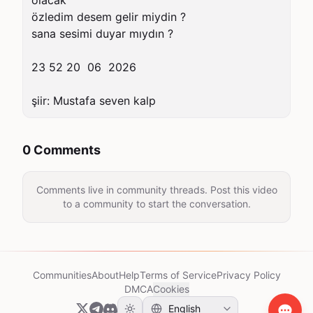
olacak

özledim desem gelir miydin ?

sana sesimi duyar mıydın ?

23 52 20  06  2026

şiir: Mustafa seven kalp 
0 Comments
Comments live in community threads. Post this video
to a community to start the conversation.
Communities
About
Help
Terms of Service
Privacy Policy
DMCA
Cookies