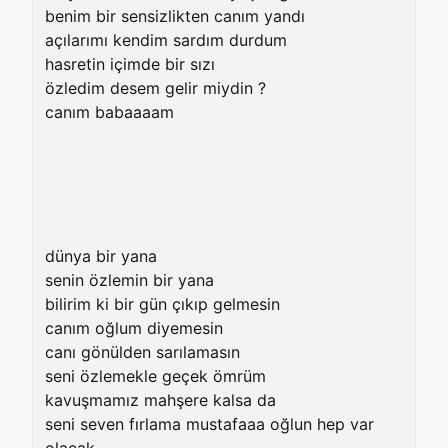
benim bir sensizlikten canım yandı

açılarımı kendim sardım durdum

hasretin içimde bir sızı

özledim desem gelir miydin ?

canım babaaaam

dünya bir yana

senin özlemin bir yana

bilirim ki bir gün çıkıp gelmesin

canım oğlum diyemesin

canı gönülden sarılamasın

seni özlemekle geçek ömrüm

kavuşmamız mahşere kalsa da

seni seven fırlama mustafaaa oğlun hep var 