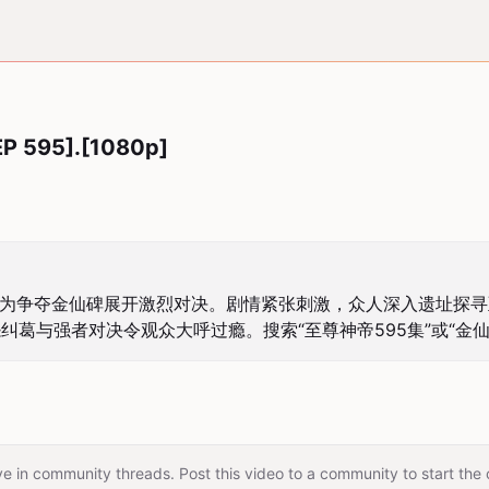
P 595].[1080p]
人为争夺金仙碑展开激烈对决。剧情紧张刺激，众人深入遗址探
葛与强者对决令观众大呼过瘾。搜索“至尊神帝595集”或“金
e in community threads. Post this video to a community to start the 